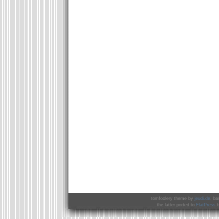
tomfoolery theme by
jeudi.de
, ba
the latter ported to
FlatPress