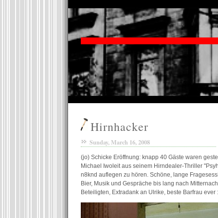
Hirnhacker
Sunday, March 16, 2008
(jo) Schicke Eröffnung: knapp 40 Gäste waren geste
Michael Iwoleit aus seinem Hirndealer-Thriller "Ps
n8knd auflegen zu hören. Schöne, lange Fragesess
Bier, Musik und Gespräche bis lang nach Mitternach
Beteiligten, Extradank an Ulrike, beste Barfrau ever :