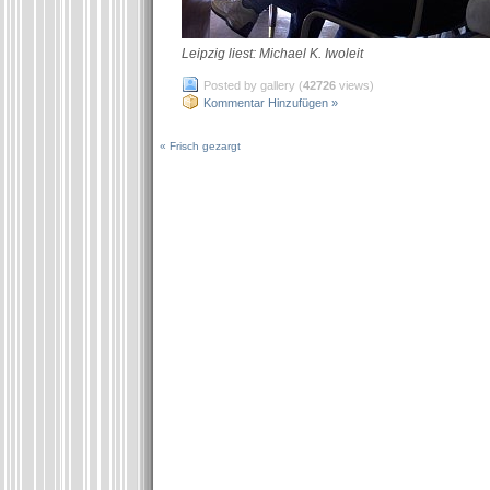
Leipzig liest: Michael K. Iwoleit
Posted by gallery (
42726
views)
Kommentar Hinzufügen »
« Frisch gezargt