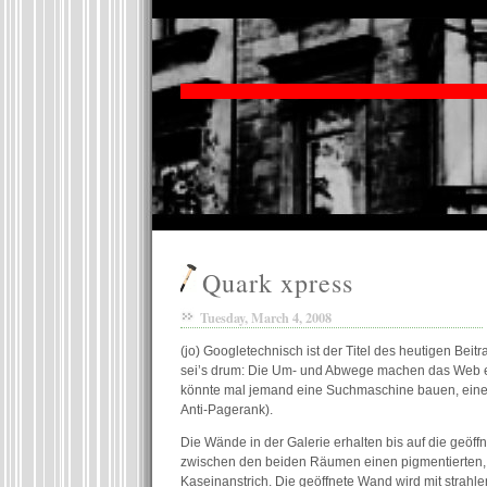
Quark xpress
Tuesday, March 4, 2008
(jo) Googletechnisch ist der Titel des heutigen Bei
sei’s drum: Die Um- und Abwege machen das Web ers
könnte mal jemand eine Suchmaschine bauen, eine
Anti-Pagerank).
Die Wände in der Galerie erhalten bis auf die geöf
zwischen den beiden Räumen einen pigmentierten,
Kaseinanstrich. Die geöffnete Wand wird mit strah