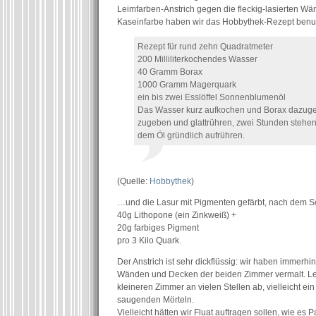
Leimfarben-Anstrich gegen die fleckig-lasierten Wä
Kaseinfarbe haben wir das Hobbythek-Rezept benu
Rezept für rund zehn Quadratmeter
200 Milliliterkochendes Wasser
40 Gramm Borax
1000 Gramm Magerquark
ein bis zwei Esslöffel Sonnenblumenöl
Das Wasser kurz aufkochen und Borax dazug
zugeben und glattrühren, zwei Stunden stehen
dem Öl gründlich aufrühren.
(Quelle:
Hobbythek
)
…und die Lasur mit Pigmenten gefärbt, nach dem 
40g Lithopone (ein Zinkweiß) +
20g farbiges Pigment
pro 3 Kilo Quark.
Der Anstrich ist sehr dickflüssig: wir haben immerhi
Wänden und Decken der beiden Zimmer vermalt. Leid
kleineren Zimmer an vielen Stellen ab, vielleicht ei
saugenden Mörteln.
Vielleicht hätten wir Fluat auftragen sollen, wie es 