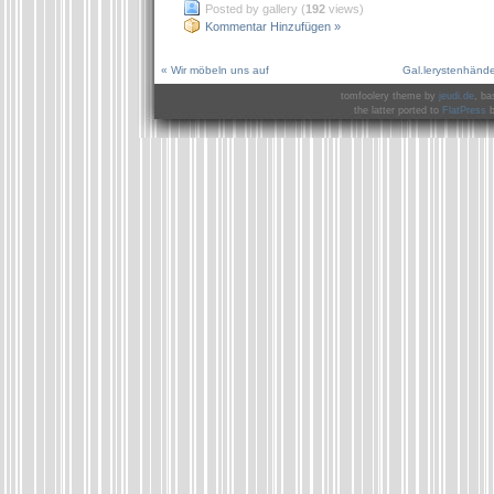
Posted by gallery (
192
views)
Kommentar Hinzufügen »
« Wir möbeln uns auf
Gal.lerystenhänd
tomfoolery theme by
jeudi.de
, ba
the latter ported to
FlatPress