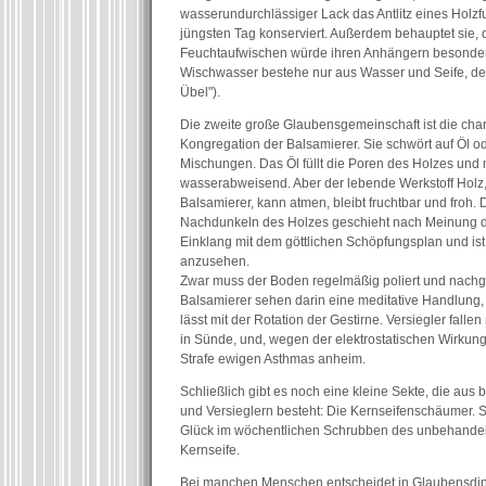
wasserundurchlässiger Lack das Antlitz eines Holz
jüngsten Tag konserviert. Außerdem behauptet sie, 
Feuchtaufwischen würde ihren Anhängern besonders 
Wischwasser bestehe nur aus Wasser und Seife, den
Übel").
Die zweite große Glaubensgemeinschaft ist die cha
Kongregation der Balsamierer. Sie schwört auf Öl o
Mischungen. Das Öl füllt die Poren des Holzes und
wasserabweisend. Aber der lebende Werkstoff Holz,
Balsamierer, kann atmen, bleibt fruchtbar und froh
Nachdunkeln des Holzes geschieht nach Meinung d
Einklang mit dem göttlichen Schöpfungsplan und ist
anzusehen.
Zwar muss der Boden regelmäßig poliert und nachg
Balsamierer sehen darin eine meditative Handlung, 
lässt mit der Rotation der Gestirne. Versiegler falle
in Sünde, und, wegen der elektrostatischen Wirkung 
Strafe ewigen Asthmas anheim.
Schließlich gibt es noch eine kleine Sekte, die aus
und Versieglern besteht: Die Kernseifenschäumer. Si
Glück im wöchentlichen Schrubben des unbehandel
Kernseife.
Bei manchen Menschen entscheidet in Glaubensdin