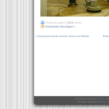
Posted by gallery (
5618
views)
Kommentar Hinzufügen »
« Gal.lerystenhände befreien Stuck und Wände
Böden
tomfoolery theme by
jeudi.de
, ba
the latter ported to
FlatPress