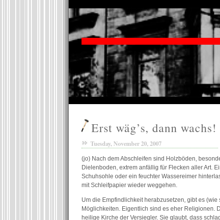
Erst wäg’s, dann wachs!
Tuesday, November 20, 2007
(jo) Nach dem Abschleifen sind Holzböden, besond
Dielenboden, extrem anfällig für Flecken aller Art. E
Schuhsohle oder ein feuchter Wassereimer hinterla
mit Schleifpapier wieder weggehen.
Um die Empfindlichkeit herabzusetzen, gibt es (wie 
Möglichkeiten. Eigentlich sind es eher Religionen.
heilige Kirche der Versiegler. Sie glaubt, dass schlag