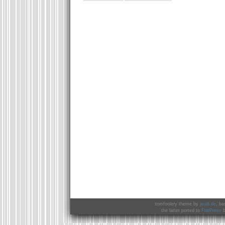
tomfoolery theme by
jeudi.de
, ba
the latter ported to
FlatPress