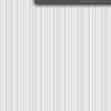
the latter ported to
FlatPress