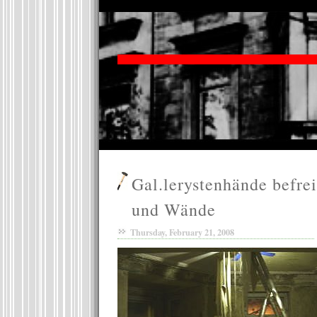
Gal.lerystenhände befre
und Wände
Thursday, February 21, 2008