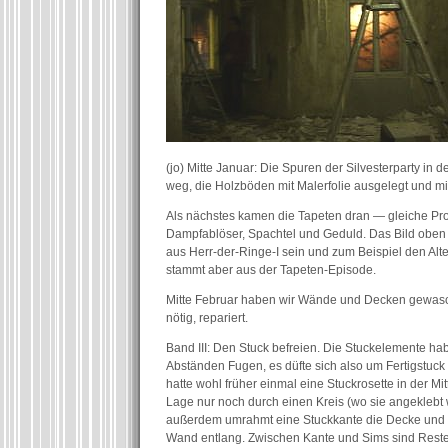
(jo) Mitte Januar: Die Spuren der Silvesterparty in
weg, die Holzböden mit Malerfolie ausgelegt und mi
Als nächstes kamen die Tapeten dran — gleiche Pro
Dampfablöser, Spachtel und Geduld. Das Bild oben
aus Herr-der-Ringe-I sein und zum Beispiel den A
stammt aber aus der Tapeten-Episode.
Mitte Februar haben wir Wände und Decken gewas
nötig, repariert.
Band III: Den Stuck befreien. Die Stuckelemente h
Abständen Fugen, es düfte sich also um Fertigstuc
hatte wohl früher einmal eine Stuckrosette in der Mi
Lage nur noch durch einen Kreis (wo sie angeklebt w
außerdem umrahmt eine Stuckkante die Decke und ei
Wand entlang. Zwischen Kante und Sims sind Reste