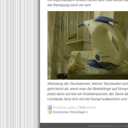
mit regelmäßigen runden Dellen aus. Das weiße Kapi
die Reinigung noch vor sich
Werkzeug der Stuckstürmer: kleiner Stechbeitel un
geht leicht ab, wenn man die Beitelklinge auf Vorsp
platzt dann auf wie ein Krabbenpanzer, der Stuck dar
Leimfarbe lässt sich mit viel Dampf aufweichen und
Posted by gallery (
9026
views)
Kommentar Hinzufügen »
tomfoolery theme by
jeudi.de
, ba