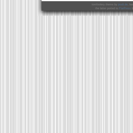
tomfoolery theme by
jeudi.de
, ba
the latter ported to
FlatPress