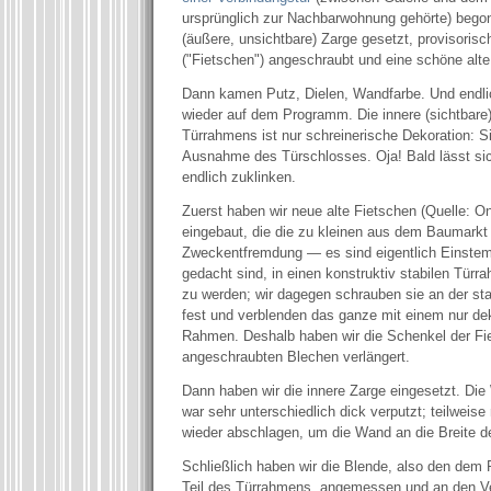
ursprünglich zur Nachbarwohnung gehörte) begon
(äußere, unsichtbare) Zarge gesetzt, provisorisc
("Fietschen") angeschraubt und eine schöne alte
Dann kamen Putz, Dielen, Wandfarbe. Und endlic
wieder auf dem Programm. Die innere (sichtbare
Türrahmens ist nur schreinerische Dekoration: Sie
Ausnahme des Türschlosses. Oja! Bald lässt sic
endlich zuklinken.
Zuerst haben wir neue alte Fietschen (Quelle: On
eingebaut, die die zu kleinen aus dem Baumarkt 
Zweckentfremdung — es sind eigentlich Einstem
gedacht sind, in einen konstruktiv stabilen Tür
zu werden; wir dagegen schrauben sie an der st
fest und verblenden das ganze mit einem nur de
Rahmen. Deshalb haben wir die Schenkel der Fi
angeschraubten Blechen verlängert.
Dann haben wir die innere Zarge eingesetzt. Di
war sehr unterschiedlich dick verputzt; teilweis
wieder abschlagen, um die Wand an die Breite 
Schließlich haben wir die Blende, also den de
Teil des Türrahmens, angemessen und an den Ve