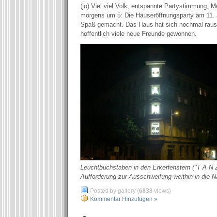
(jo) Viel viel Volk, entspannte Partystimmung, 
morgens um 5: Die Hauseröffnungsparty am 11. Jul
Spaß gemacht. Das Haus hat sich nochmal raus
hoffentlich viele neue Freunde gewonnen.
Leuchtbuchstaben in den Erkerfenstern ("T A N Z
Aufforderung zur Ausschweifung weithin in die N
Posted by gallery (
6838
views)
Kommentar Hinzufügen »