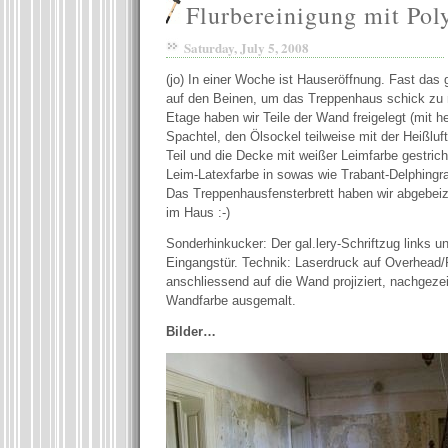
Flurbereinigung mit Pol
Saturday, July 5, 2008
(jo) In einer Woche ist Hauseröffnung. Fast das 
auf den Beinen, um das Treppenhaus schick zu 
Etage haben wir Teile der Wand freigelegt (mit
Spachtel, den Ölsockel teilweise mit der Heißluft
Teil und die Decke mit weißer Leimfarbe gestric
Leim-Latexfarbe in sowas wie Trabant-Delphingr
Das Treppenhausfensterbrett haben wir abgebeizt
im Haus :-)
Sonderhinkucker: Der gal.lery-Schriftzug links u
Eingangstür. Technik: Laserdruck auf Overhead/P
anschliessend auf die Wand projiziert, nachgeze
Wandfarbe ausgemalt.
Bilder…