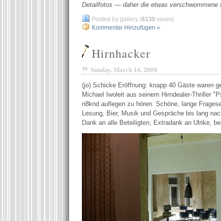
Detailfotos — daher die etwas verschwommene 
Posted by gallery (
6130
views)
Kommentar Hinzufügen »
Hirnhacker
Sunday, March 16, 2008
(jo) Schicke Eröffnung: knapp 40 Gäste waren g
Michael Iwoleit aus seinem Hirndealer-Thriller 
n8knd auflegen zu hören. Schöne, lange Frages
Lesung, Bier, Musik und Gespräche bis lang nac
Dank an alle Beteiligten, Extradank an Ulrike, be